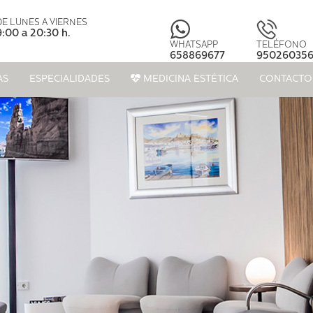
DE LUNES A VIERNES
9:00 a 20:30 h.
WHATSAPP
TELÉFONO
658869677
95026035
AS
ESPECIALIDADES
MEDICINA ESTÉTICA
CONTACTO