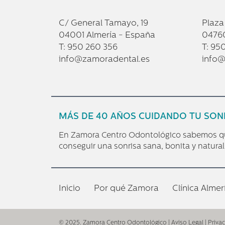
C/ General Tamayo, 19
Plaza
04001 Almería - España
04760
T: 950 260 356
T: 95
info@zamoradental.es
info@
MÁS DE 40 AÑOS CUIDANDO TU SON
En Zamora Centro Odontológico sabemos que 
conseguir una sonrisa sana, bonita y natural
Inicio
Por qué Zamora
Clínica Almer
© 2025. Zamora Centro Odontológico |
Aviso Legal
|
Priva