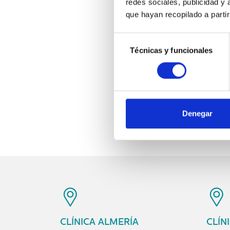
redes sociales, publicidad y
que hayan recopilado a parti
Selección
Técnicas y funcionales
de
consentimiento
Clínica Almer
C/ General Tamayo, 19. Esq.
Denegar
Teléfono:
950 260 3
CLÍNICA ALMERÍA
CLÍN