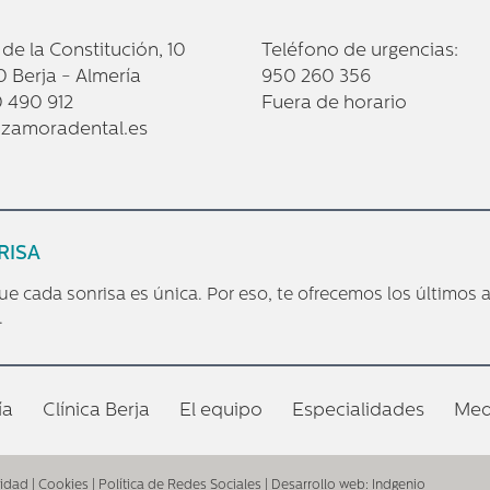
 de la Constitución, 10
Teléfono de urgencias:
 Berja - Almería
950 260 356
0 490 912
Fuera de horario
zamoradental.es
RISA
cada sonrisa es única. Por eso, te ofrecemos los últimos 
.
ía
Clínica Berja
El equipo
Especialidades
Med
cidad
|
Cookies
|
Política de Redes Sociales
| Desarrollo web:
Indgenio