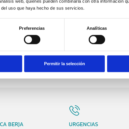
 análisis web, quienes pueden combinarla con otra información q
r del uso que haya hecho de sus servicios.
Preferencias
Analíticas
ía
 Arapiles
Plaz
Permitir la selección
56
T
ICA BERJA
URGENCIAS