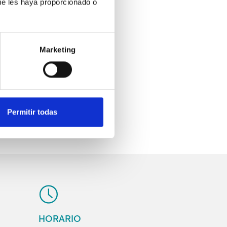
ue les haya proporcionado o
Marketing
Clínica Berja
a de la Constitución, 10
Permitir todas
eléfono:
950 490 912
HORARIO